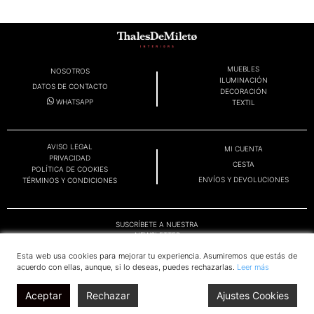
MUEBLES
NOSOTROS
ILUMINACIÓN
DATOS DE CONTACTO
DECORACIÓN
WHATSAPP
TEXTIL
AVISO LEGAL
MI CUENTA
PRIVACIDAD
CESTA
POLÍTICA DE COOKIES
ENVÍOS Y DEVOLUCIONES
TÉRMINOS Y CONDICIONES
SUSCRÍBETE A NUESTRA
NEWSLETTER
Esta web usa cookies para mejorar tu experiencia. Asumiremos que estás de
acuerdo con ellas, aunque, si lo deseas, puedes rechazarlas.
Leer más
OK
Aceptar
Rechazar
Ajustes Cookies
© THALES DE MILETO 2025