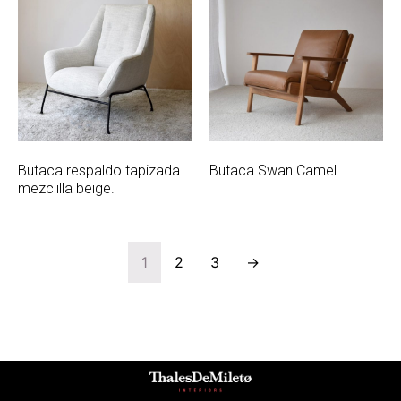
Butaca respaldo tapizada
Butaca Swan Camel
mezclilla beige.
1
2
3
→