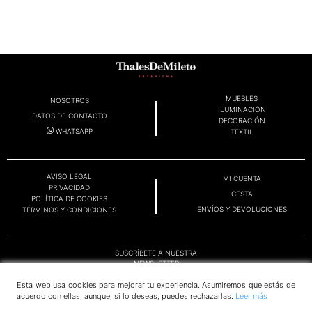
MUEBLES
NOSOTROS
ILUMINACIÓN
DATOS DE CONTACTO
DECORACIÓN
WHATSAPP
TEXTIL
AVISO LEGAL
MI CUENTA
PRIVACIDAD
CESTA
POLÍTICA DE COOKIES
ENVÍOS Y DEVOLUCIONES
TÉRMINOS Y CONDICIONES
SUSCRÍBETE A NUESTRA
NEWSLETTER
Esta web usa cookies para mejorar tu experiencia. Asumiremos que estás de
acuerdo con ellas, aunque, si lo deseas, puedes rechazarlas.
Leer más
OK