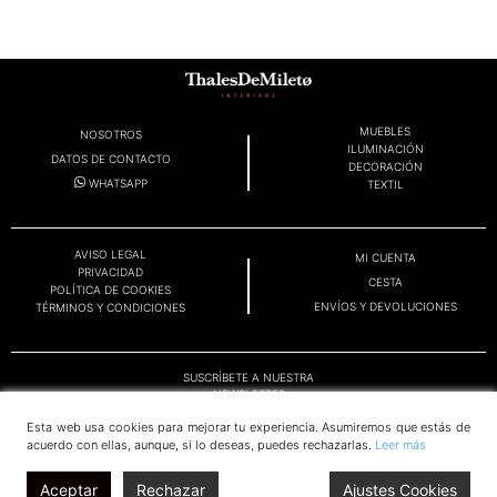
MUEBLES
NOSOTROS
ILUMINACIÓN
DATOS DE CONTACTO
DECORACIÓN
WHATSAPP
TEXTIL
AVISO LEGAL
MI CUENTA
PRIVACIDAD
CESTA
POLÍTICA DE COOKIES
ENVÍOS Y DEVOLUCIONES
TÉRMINOS Y CONDICIONES
SUSCRÍBETE A NUESTRA
NEWSLETTER
Esta web usa cookies para mejorar tu experiencia. Asumiremos que estás de
acuerdo con ellas, aunque, si lo deseas, puedes rechazarlas.
Leer más
OK
Aceptar
Rechazar
Ajustes Cookies