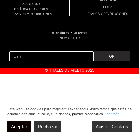
PRIVACIDAD
CESTA
POLÍTICA DE COOKIES
ENVÍOS Y DEVOLUCIONES
TÉRMINOS Y CONDICIONES
SUSCRÍBETE A NUESTRA
NEWSLETTER
OK
© THALES DE MILETO 2025
Esta web usa cookies para mejorar tu experiencia. Asumiremos que estás de
acuerdo con ellas, aunque, si lo deseas, puedes rechazarlas.
Leer más
Aceptar
Rechazar
Ajustes Cookies