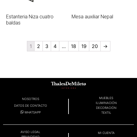
Estanteria Niza cuatro
Mesa auxiliar Nepal
baldas
1
2
3
4
…
18
19
20
→
MUEBLES
NOSOTROS
ILUMINACIÓN
DATOS DE CONTACTO
DECORACIÓN
WHATSAPP
TEXTIL
AVISO LEGAL
MI CUENTA
PRIVACIDAD