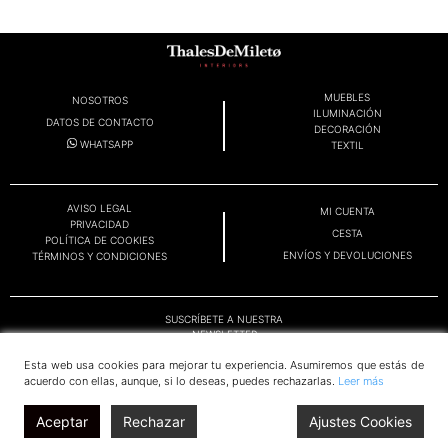
MUEBLES
NOSOTROS
ILUMINACIÓN
DATOS DE CONTACTO
DECORACIÓN
WHATSAPP
TEXTIL
AVISO LEGAL
MI CUENTA
PRIVACIDAD
CESTA
POLÍTICA DE COOKIES
ENVÍOS Y DEVOLUCIONES
TÉRMINOS Y CONDICIONES
SUSCRÍBETE A NUESTRA
NEWSLETTER
Esta web usa cookies para mejorar tu experiencia. Asumiremos que estás de
acuerdo con ellas, aunque, si lo deseas, puedes rechazarlas.
Leer más
OK
Aceptar
Rechazar
Ajustes Cookies
© THALES DE MILETO 2025